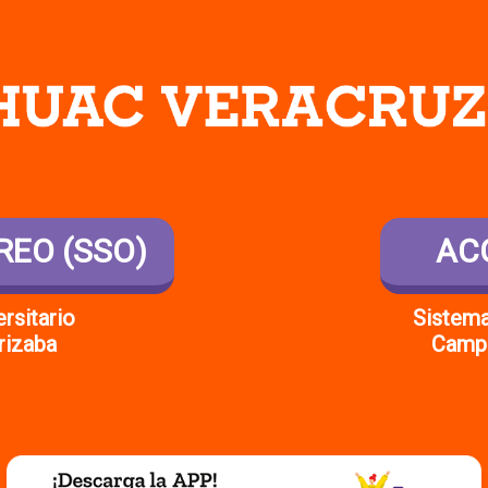
RREO
(SSO)
AC
rsitario
Sistema
rizaba
Campu